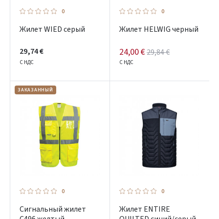
Pamiršote slaptažodį?
0
0
ARBA
Жилет WIED серый
Жилет HELWIG черный
Facebook
29,74 €
24,00 €
29,84 €
С НДС
С НДС
Google
ЗАКАЗАННЫЙ
Dar neturite paskyros? Registruokites
0
0
Сигнальный жилет
Жилет ENTIRE