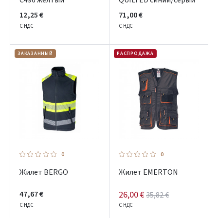
C496 желтый
QUILTED синий/серый
12,25 €
71,00 €
С НДС
С НДС
ЗАКАЗАННЫЙ
РАСПРОДАЖА
0
0
Жилет BERGO
Жилет EMERTON
47,67 €
26,00 €
35,82 €
С НДС
С НДС