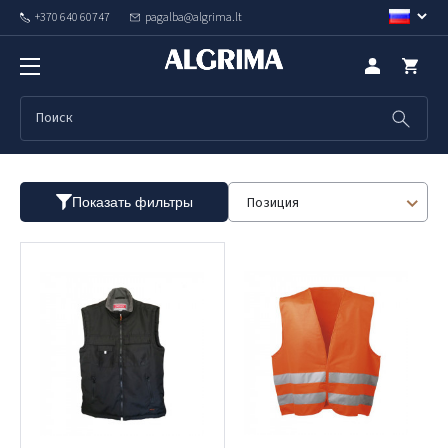
+370 640 60747
pagalba@algrima.lt
Жилеты
Позиция
Показать фильтры