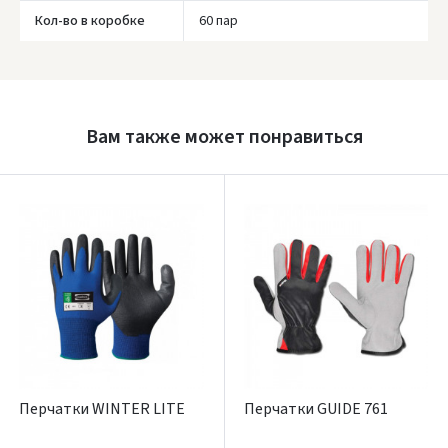
Кол-во в коробке
60 пар
Prisijungti
Pamiršote slaptažodį?
Вам также может понравиться
ARBA
Facebook
Google
Написать отзыв
Dar neturite paskyros? Registruokites
Перчатки WINTER LITE
Перчатки GUIDE 761