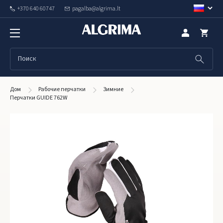
+370 640 60747
pagalba@algrima.lt
Дом
Рабочие перчатки
Зимние
Перчатки GUIDE 762W