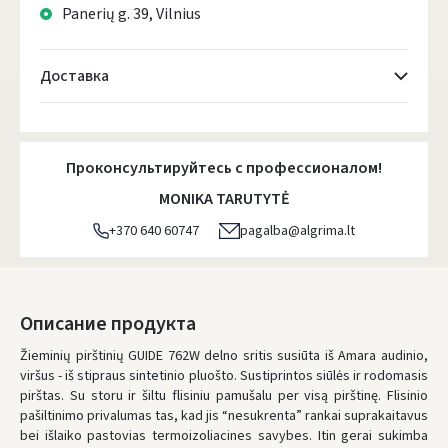
Panerių g. 39, Vilnius
Доставка
Atsiėmimo taškai
- 0.00 €
Понедельник, Август 10 d.
Проконсультируйтесь с профессионалом!
DPD kurjeris
- 5.00 €
MONIKA TARUTYTĖ
Понедельник, Август 10 d.
+370 640 60747
pagalba@algrima.lt
DPD paštomatai
- 4.00 €
Понедельник, Август 10 d.
LP Express paštomatai
- 2.50 €
Описание продукта
Понедельник, Август 10 d.
Žieminių pirštinių GUIDE 762W delno sritis susiūta iš Amara audinio,
viršus - iš stipraus sintetinio pluošto. Sustiprintos siūlės ir rodomasis
LP Express kurjeris
- 4.00 €
pirštas. Su storu ir šiltu flisiniu pamušalu per visą pirštinę. Flisinio
Понедельник, Август 10 d.
pašiltinimo privalumas tas, kad jis “nesukrenta” rankai suprakaitavus
bei išlaiko pastovias termoizoliacines savybes. Itin gerai sukimba
ЗАКАЗЫ ОТ
80 € БЕСПЛАТНАЯ ДОСТАВКА!