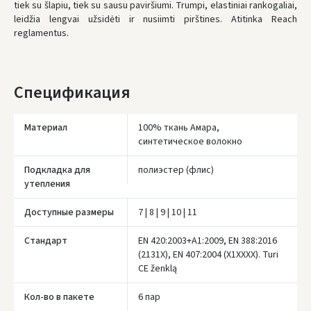
tiek su šlapiu, tiek su sausu paviršiumi. Trumpi, elastiniai rankogaliai,
НЕДОСТАТОК БЕСПЛАТНОЙ ДОСТАВКИ:
80 €
leidžia lengvai užsidėti ir nusiimti pirštines. Atitinka Reach
reglamentus.
* Сроки доставки являются ориентировочными и могут зависеть от
доступности курьерской службы.
Спецификация
Материал
100% ткань Амара,
синтетическое волокно
Подкладка для
полиэстер (флис)
утепления
Доступные размеры
7 | 8 | 9 | 10 | 11
Стандарт
EN 420:2003+A1:2009, EN 388:2016
(2131X), EN 407:2004 (X1XXXX). Turi
Įvertinimas:
CE ženklą
Кол-во в пакете
6 пар