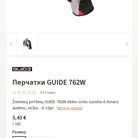
Перчатки GUIDE 762W
0 oтзывы
Žieminių pirštinių GUIDE 762W delno sritis susiūta iš Amara
audinio, viršus - iš stipr..
Читать далее
5,43 €
С НДС
Размер