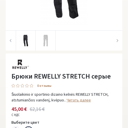
Брюки REWELLY STRETCH серые
0 oтзывы
Šiuolaikinio ir sportinio dizaino kelnės REWELLY STRETCH,
atstumiančios vandenį, kvėpuo..
Читать далее
45,00 €
62,16 €
С НДС
Выберите цвет