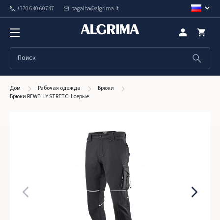
+370 640 60747
pagalba@algrima.lt
Дом
Рабочая одежда
Брюки
Брюки REWELLY STRETCH серые