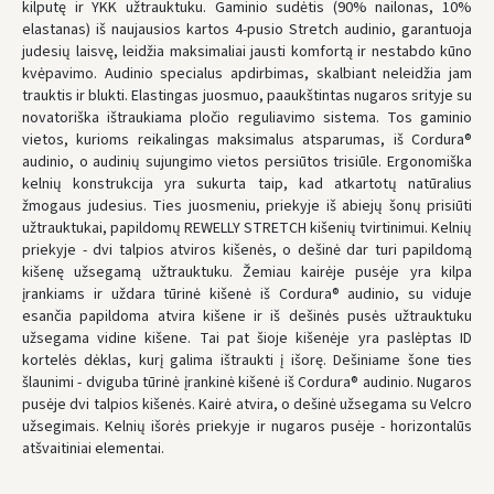
kilputę ir YKK užtrauktuku. Gaminio sudėtis (90% nailonas, 10%
elastanas) iš naujausios kartos 4-pusio Stretch audinio, garantuoja
ЗАКАЗЫ ОТ
80 € БЕСПЛАТНАЯ ДОСТАВКА!
judesių laisvę, leidžia maksimaliai jausti komfortą ir nestabdo kūno
НЕДОСТАТОК БЕСПЛАТНОЙ ДОСТАВКИ:
80 €
kvėpavimo. Audinio specialus apdirbimas, skalbiant neleidžia jam
trauktis ir blukti. Elastingas juosmuo, paaukštintas nugaros srityje su
* Сроки доставки являются ориентировочными и могут зависеть от
доступности курьерской службы.
novatoriška ištraukiama pločio reguliavimo sistema. Tos gaminio
vietos, kurioms reikalingas maksimalus atsparumas, iš Cordura®
audinio, o audinių sujungimo vietos persiūtos trisiūle. Ergonomiška
kelnių konstrukcija yra sukurta taip, kad atkartotų natūralius
žmogaus judesius. Ties juosmeniu, priekyje iš abiejų šonų prisiūti
užtrauktukai, papildomų REWELLY STRETCH kišenių tvirtinimui. Kelnių
priekyje - dvi talpios atviros kišenės, o dešinė dar turi papildomą
kišenę užsegamą užtrauktuku. Žemiau kairėje pusėje yra kilpa
įrankiams ir uždara tūrinė kišenė iš Cordura® audinio, su viduje
esančia papildoma atvira kišene ir iš dešinės pusės užtrauktuku
užsegama vidine kišene. Tai pat šioje kišenėje yra paslėptas ID
kortelės dėklas, kurį galima ištraukti į išorę. Dešiniame šone ties
šlaunimi - dviguba tūrinė įrankinė kišenė iš Cordura® audinio. Nugaros
pusėje dvi talpios kišenės. Kairė atvira, o dešinė užsegama su Velcro
užsegimais. Kelnių išorės priekyje ir nugaros pusėje - horizontalūs
atšvaitiniai elementai.