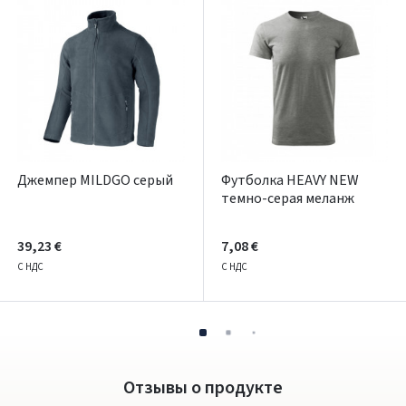
Dar neturite paskyros? Registruokites
Джемпер MILDGO серый
Футболка HEAVY NEW
темно-серая меланж
39,23 €
7,08 €
С НДС
С НДС
Отзывы о продукте