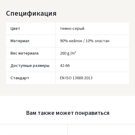
Спецификация
Įvertinimas:
Цвет
темно-серый
Материал
90% нейлон / 10% эластан
Вес материала
260 g/m²
Prisijungti
Доступные размеры
42-66
Pamiršote slaptažodį?
Стандарт
EN ISO 13688:2013
ARBA
Facebook
Вам также может понравиться
Google
Написать отзыв