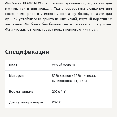
Футболкa HEAVY NEW с короткими рукавами подходят как для
мужчин, так и для женщин. Ткань обработана силиконом для
LP Express kurjeris
- 4.00 €
сохранения яркости и мягкости цвета футболок, а также для
Понедельник, Август 10 d.
лучшей устойчивости принта на них. Узкий, круглый воротник с
эластаном. Футболки без боковых швов, плечевой шов усилен.
ЗАКАЗЫ ОТ
80 € БЕСПЛАТНАЯ ДОСТАВКА!
Фактический оттенок товара может немного отличаться.
НЕДОСТАТОК БЕСПЛАТНОЙ ДОСТАВКИ:
80 €
* Сроки доставки являются ориентировочными и могут зависеть от
доступности курьерской службы.
Спецификация
Цвет
серый меланж
Материал
85% хлопок / 15% вискоза,
силиконовая отделка
Вес материала
200 g/m²
Įvertinimas:
Доступные размеры
XS-3XL