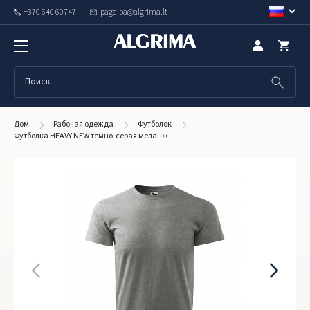
+370 640 60747
pagalba@algrima.lt
Дом
Рабочая одежда
Футболок
Футболка HEAVY NEW темно-серая меланж