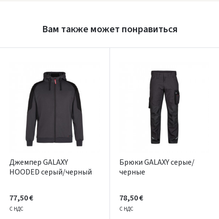
Prisijungti
Вам также может понравиться
Pamiršote slaptažodį?
ARBA
Facebook
Google
Написать отзыв
Dar neturite paskyros? Registruokites
Джемпер GALAXY
Брюки GALAXY серые/
HOODED серый/черный
черные
77,50 €
78,50 €
С НДС
С НДС