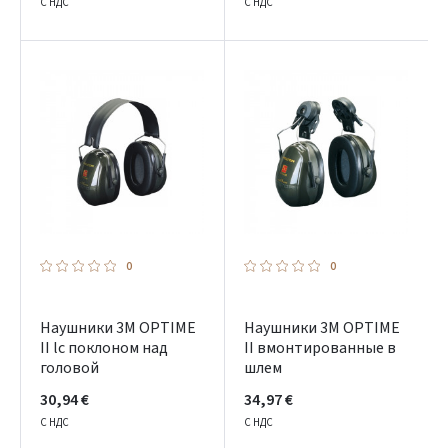
С НДС
С НДС
0
0
Наушники 3M OPTIME
Наушники 3M OPTIME
II lс поклоном над
II вмонтированные в
головой
шлем
30,94 €
34,97 €
С НДС
С НДС