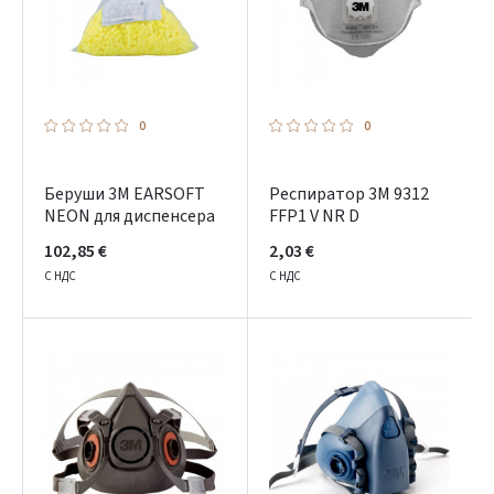
0
0
Беруши 3M EARSOFT
Респиратор 3M 9312
NEON для диспенсера
FFP1 V NR D
102,85 €
2,03 €
С НДС
С НДС