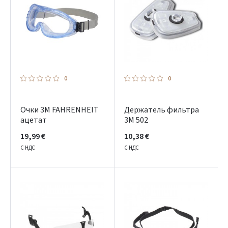
0
0
Очки 3М FAHRENHEIT
Держатель фильтра
ацетат
3M 502
19,99 €
10,38 €
С НДС
С НДС