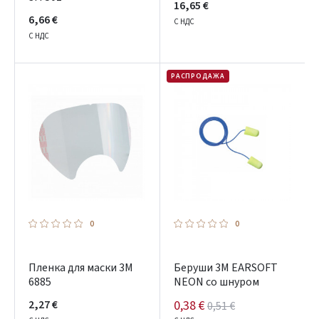
16,65 €
6,66 €
С НДС
Facebook
С НДС
Google
РАСПРОДАЖА
Dar neturite paskyros? Registruokites
0
0
Пленка для маски 3M
Беруши 3M EARSOFT
6885
NEON со шнуром
2,27 €
0,38 €
0,51 €