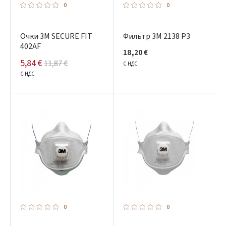
0
0
Очки 3M SECURE FIT
Фильтр 3M 2138 P3
402AF
18,20 €
5,84 €
11,87 €
С НДС
С НДС
0
0