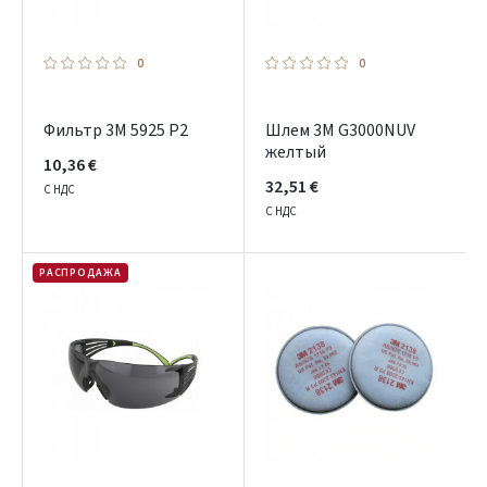
0
0
Фильтр 3M 5925 P2
Шлем 3M G3000NUV
желтый
10,36 €
32,51 €
С НДС
С НДС
РАСПРОДАЖА