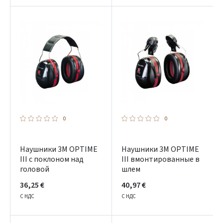
0
0
Наушники 3M OPTIME
Наушники 3M OPTIME
III с поклоном над
III вмонтированные в
головой
шлем
36,25 €
40,97 €
С НДС
С НДС