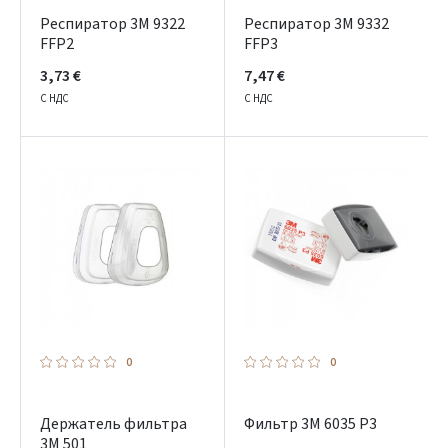
Респиратор 3M 9322
Респиратор 3M 9332
FFP2
FFP3
3,73 €
7,47 €
С НДС
С НДС
Prisijungti
0
0
Pamiršote slaptažodį?
Держатель фильтра
Фильтр 3M 6035 P3
ARBA
3M 501