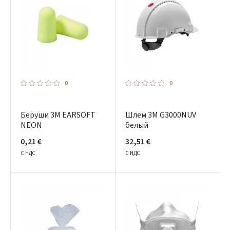
0
0
Беруши 3M EARSOFT
Шлем 3M G3000NUV
NEON
белый
0,21 €
32,51 €
С НДС
С НДС