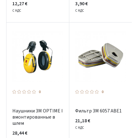
12,27 €
3,90 €
С НДС
С НДС
0
0
Наушники 3M OPTIME I
Фильтр 3M 6057 ABE1
вмонтированные в
21,18 €
шлем
С НДС
28,44 €