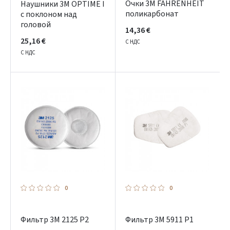
Очки 3М FAHRENHEIT
Наушники 3M OPTIME I
поликарбонат
с поклоном над
головой
14,36 €
25,16 €
С НДС
С НДС
0
0
Фильтр 3M 2125 P2
Фильтр 3M 5911 P1