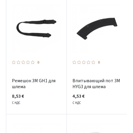
0
0
Ремешок 3M GH1 для
Впитывающий пот 3M
шлема
HYG3 для шлема
8,53 €
4,53 €
С НДС
С НДС