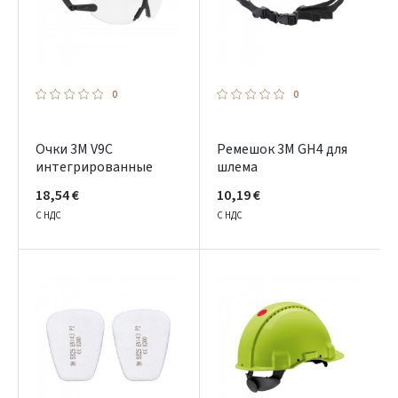
0
0
Очки 3M V9C
Ремешок 3M GH4 для
интегрированные
шлема
18,54 €
10,19 €
С НДС
С НДС