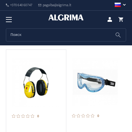
+370 640 60747
pagalba@algrima.lt
Производитель 3M товары
Позиция
Показать фильтры
0
0