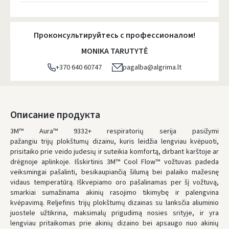
Atsiėmimo taškai
- 0.00 €
Пятница, Август 7 d.
Проконсультируйтесь с профессионалом!
DPD kurjeris
- 5.00 €
MONIKA TARUTYTĖ
Пятница, Август 7 d.
+370 640 60747
pagalba@algrima.lt
DPD paštomatai
- 4.00 €
Пятница, Август 7 d.
LP Express paštomatai
- 2.50 €
Описание продукта
Пятница, Август 7 d.
3M™ Aura™ 9332+ respiratorių serija pasižymi
pažangiu trijų plokštumų dizainu, kuris leidžia lengviau kvėpuoti,
LP Express kurjeris
- 4.00 €
prisitaiko prie veido judesių ir suteikia komfortą, dirbant karštoje ar
Пятница, Август 7 d.
drėgnoje aplinkoje. Išskirtinis 3M™ Cool Flow™ vožtuvas padeda
veiksmingai pašalinti, besikaupiančią šilumą bei palaiko mažesnę
ЗАКАЗЫ ОТ
80 € БЕСПЛАТНАЯ ДОСТАВКА!
vidaus temperatūrą. Iškvepiamo oro pašalinamas per šį vožtuvą,
НЕДОСТАТОК БЕСПЛАТНОЙ ДОСТАВКИ:
80 €
smarkiai sumažinama akinių rasojimo tikimybę ir palengvina
kvėpavimą. Reljefinis trijų plokštumų dizainas su lanksčia aliuminio
* Сроки доставки являются ориентировочными и могут зависеть от
доступности курьерской службы.
juostele užtikrina, maksimalų prigudimą nosies srityje, ir yra
lengviau pritaikomas prie akinių dizaino bei apsaugo nuo akinių