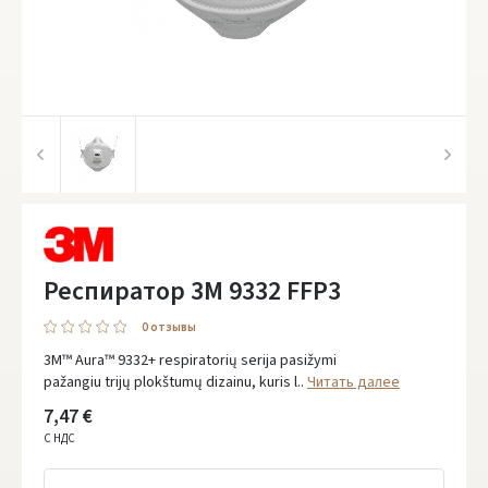
Респиратор 3M 9332 FFP3
0 oтзывы
3M™ Aura™ 9332+ respiratorių serija pasižymi
pažangiu trijų plokštumų dizainu, kuris l..
Читать далее
7,47 €
С НДС