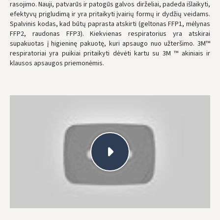
rasojimo. Nauji, patvarūs ir patogūs galvos dirželiai, padeda išlaikyti,
efektyvų prigludimą ir yra pritaikyti įvairių formų ir dydžių veidams.
Spalvinis kodas, kad būtų paprasta atskirti (geltonas FFP1, mėlynas
FFP2, raudonas FFP3). Kiekvienas respiratorius yra atskirai
supakuotas į higieninę pakuotę, kuri apsaugo nuo užteršimo. 3M™
respiratoriai yra puikiai pritaikyti dėvėti kartu su 3M ™ akiniais ir
klausos apsaugos priemonėmis.