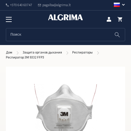
+370 640 60747
pagalba@algrima.lt
Дом
Защита органов дыхания
Респираторы
Респиратор 3M 9332 FFP3