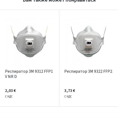
Dar neturite paskyros? Registruokites
Респиратор 3M 9312 FFP1
Респиратор 3M 9322 FFP2
V NR D
2,03 €
3,73 €
С НДС
С НДС