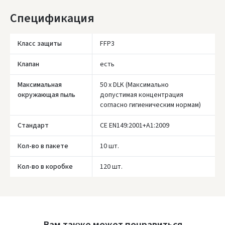
Спецификация
Класс защиты
FFP3
Įvertinimas:
Клапан
есть
Максимальная
50 x DLK (Максимально
окружающая пыль
допустимая концентрация
согласно гигиеническим нормам)
Prisijungti
Стандарт
CE EN149:2001+A1:2009
Pamiršote slaptažodį?
Кол-во в пакете
10 шт.
ARBA
Кол-во в коробке
120 шт.
Facebook
Google
Написать отзыв
Вам также может понравиться