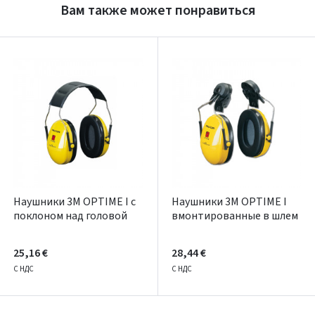
Вам также может понравиться
Prisijungti
Pamiršote slaptažodį?
ARBA
Facebook
Google
Написать отзыв
Dar neturite paskyros? Registruokites
Наушники 3M OPTIME I с
Наушники 3M OPTIME I
поклоном над головой
вмонтированные в шлем
25,16 €
28,44 €
С НДС
С НДС