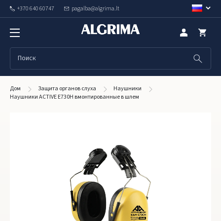
+370 640 60747
pagalba@algrima.lt
Дом
Защита органов слуха
Наушники
Наушники ACTIVE E730H вмонтированные в шлем