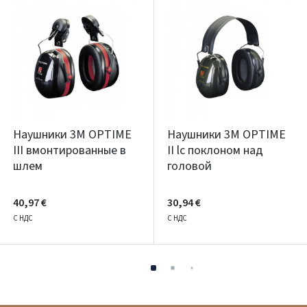
Наушники 3M OPTIME
Наушники 3M OPTIME
III вмонтированные в
II lс поклоном над
шлем
головой
40,97 €
30,94 €
С НДС
С НДС