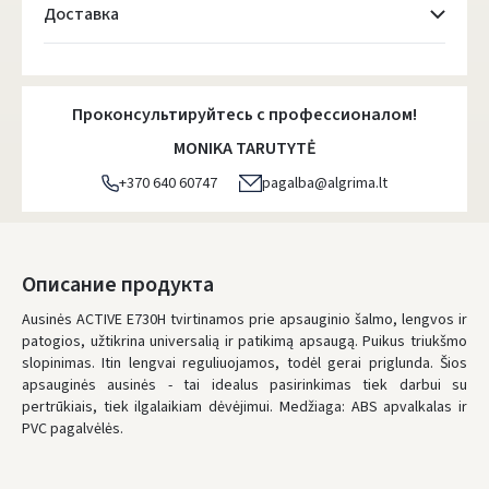
Доставка
Atsiėmimo taškai
- 0.00 €
Понедельник, Август 10 d.
Проконсультируйтесь с профессионалом!
DPD kurjeris
- 5.00 €
MONIKA TARUTYTĖ
Понедельник, Август 10 d.
+370 640 60747
pagalba@algrima.lt
DPD paštomatai
- 4.00 €
Понедельник, Август 10 d.
LP Express paštomatai
- 2.50 €
Описание продукта
Понедельник, Август 10 d.
Ausinės ACTIVE E730H tvirtinamos prie apsauginio šalmo, lengvos ir
patogios, užtikrina universalią ir patikimą apsaugą. Puikus triukšmo
LP Express kurjeris
- 4.00 €
slopinimas. Itin lengvai reguliuojamos, todėl gerai priglunda. Šios
Понедельник, Август 10 d.
apsauginės ausinės - tai idealus pasirinkimas tiek darbui su
pertrūkiais, tiek ilgalaikiam dėvėjimui. Medžiaga: ABS apvalkalas ir
ЗАКАЗЫ ОТ
80 € БЕСПЛАТНАЯ ДОСТАВКА!
PVC pagalvėlės.
НЕДОСТАТОК БЕСПЛАТНОЙ ДОСТАВКИ:
80 €
* Сроки доставки являются ориентировочными и могут зависеть от