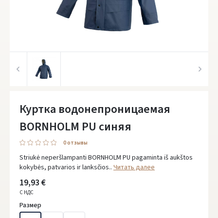
Куртка водонепроницаемая
BORNHOLM PU синяя
0 oтзывы
Striukė neperšlampanti BORNHOLM PU pagaminta iš aukštos
kokybės, patvarios ir lanksčios..
Читать далее
19,93 €
С НДС
Размер