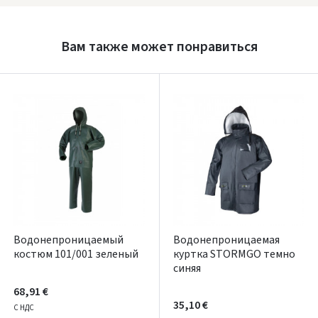
Prisijungti
Вам также может понравиться
Pamiršote slaptažodį?
ARBA
Facebook
Google
Написать отзыв
Dar neturite paskyros? Registruokites
Водонепроницаемый
Водонепроницаемая
костюм 101/001 зеленый
куртка STORMGO темно
синяя
68,91 €
35,10 €
С НДС