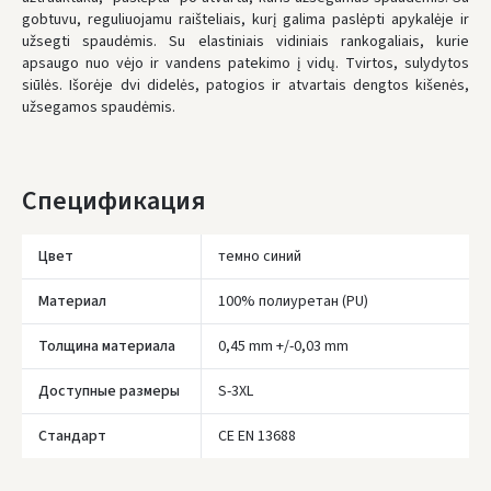
gobtuvu, reguliuojamu raišteliais, kurį galima paslėpti apykalėje ir
* Сроки доставки являются ориентировочными и могут зависеть от
доступности курьерской службы.
užsegti spaudėmis. Su elastiniais vidiniais rankogaliais, kurie
apsaugo nuo vėjo ir vandens patekimo į vidų. Tvirtos, sulydytos
siūlės. Išorėje dvi didelės, patogios ir atvartais dengtos kišenės,
užsegamos spaudėmis.
Спецификация
Цвет
темно синий
Материал
100% полиуретан (PU)
Толщина материала
0,45 mm +/-0,03 mm
Доступные размеры
S-3XL
Įvertinimas:
Стандарт
CE EN 13688