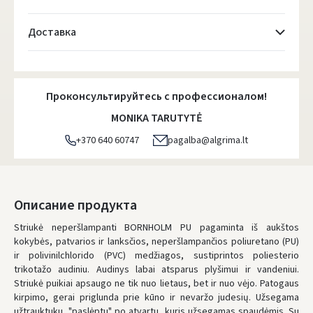
Доставка
Atsiėmimo taškai
- 0.00 €
Понедельник, Август 10 d.
Проконсультируйтесь с профессионалом!
DPD kurjeris
- 5.00 €
MONIKA TARUTYTĖ
Понедельник, Август 10 d.
+370 640 60747
pagalba@algrima.lt
DPD paštomatai
- 4.00 €
Понедельник, Август 10 d.
LP Express paštomatai
- 2.50 €
Описание продукта
Понедельник, Август 10 d.
Striukė neperšlampanti BORNHOLM PU pagaminta iš aukštos
kokybės, patvarios ir lanksčios, neperšlampančios poliuretano (PU)
LP Express kurjeris
- 4.00 €
ir polivinilchlorido (PVC) medžiagos, sustiprintos poliesterio
Понедельник, Август 10 d.
trikotažo audiniu. Audinys labai atsparus plyšimui ir vandeniui.
Striukė puikiai apsaugo ne tik nuo lietaus, bet ir nuo vėjo. Patogaus
ЗАКАЗЫ ОТ
80 € БЕСПЛАТНАЯ ДОСТАВКА!
kirpimo, gerai priglunda prie kūno ir nevaržo judesių. Užsegama
НЕДОСТАТОК БЕСПЛАТНОЙ ДОСТАВКИ:
80 €
užtrauktuku, "paslėptu" po atvartu, kuris užsegamas spaudėmis. Su