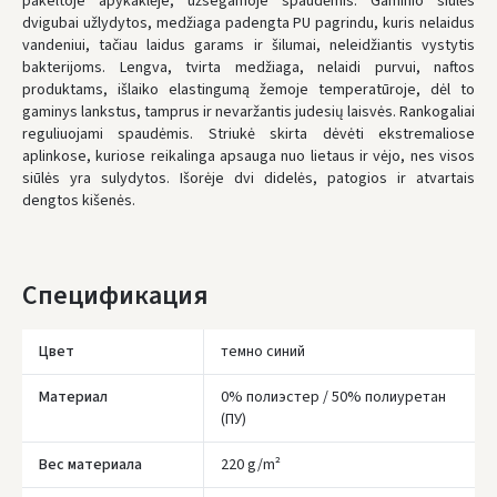
pakeltoje apykaklėje, užsegamoje spaudėmis. Gaminio siūlės
ЗАКАЗЫ ОТ
80 € БЕСПЛАТНАЯ ДОСТАВКА!
dvigubai užlydytos, medžiaga padengta PU pagrindu, kuris nelaidus
НЕДОСТАТОК БЕСПЛАТНОЙ ДОСТАВКИ:
80 €
vandeniui, tačiau laidus garams ir šilumai, neleidžiantis vystytis
bakterijoms. Lengva, tvirta medžiaga, nelaidi purvui, naftos
* Сроки доставки являются ориентировочными и могут зависеть от
доступности курьерской службы.
produktams, išlaiko elastingumą žemoje temperatūroje, dėl to
gaminys lankstus, tamprus ir nevaržantis judesių laisvės. Rankogaliai
reguliuojami spaudėmis. Striukė skirta dėvėti ekstremaliose
aplinkose, kuriose reikalinga apsauga nuo lietaus ir vėjo, nes visos
siūlės yra sulydytos. Išorėje dvi didelės, patogios ir atvartais
dengtos kišenės.
Спецификация
Цвет
темно синий
Материал
0% полиэстер / 50% полиуретан
(ПУ)
Вес материала
220 g/m²
Įvertinimas: