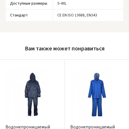
Доступные размеры
S-4XL
Стандарт
CE EN ISO 13688, EN343
Prisijungti
Pamiršote slaptažodį?
Вам также может понравиться
ARBA
Facebook
Google
Написать отзыв
Dar neturite paskyros? Registruokites
Водонепроницаемый
Водонепроницаемый