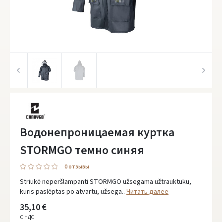
Водонепроницаемая куртка
STORMGO темно синяя
0 oтзывы
Striukė neperšlampanti STORMGO užsegama užtrauktuku,
kuris paslėptas po atvartu, užsega..
Читать далее
35,10 €
С НДС