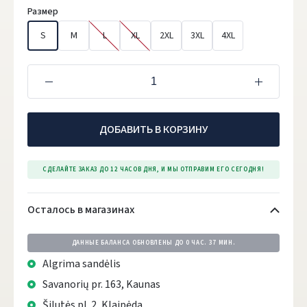
Размер
S
M
L
XL
2XL
3XL
4XL
ДОБАВИТЬ В КОРЗИНУ
СДЕЛАЙТЕ ЗАКАЗ ДО 12 ЧАСОВ ДНЯ, И МЫ ОТПРАВИМ ЕГО СЕГОДНЯ!
Осталось в магазинах
ДАННЫЕ БАЛАНСА ОБНОВЛЕНЫ ДО
0 ЧАС. 37 МИН.
Algrima sandėlis
Savanorių pr. 163, Kaunas
Šilutės pl. 2, Klaipėda