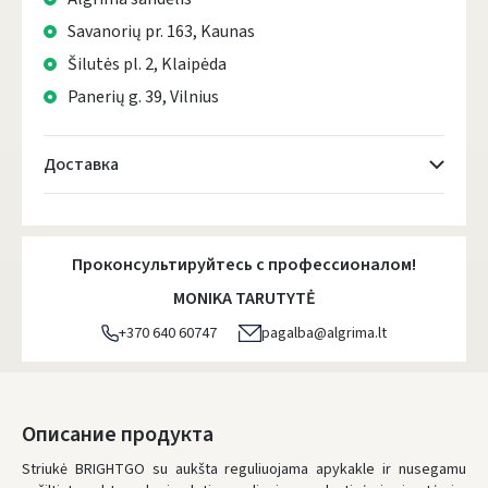
Savanorių pr. 163, Kaunas
Šilutės pl. 2, Klaipėda
Panerių g. 39, Vilnius
Доставка
Atsiėmimo taškai
- 0.00 €
Понедельник, Август 10 d.
Проконсультируйтесь с профессионалом!
DPD kurjeris
- 5.00 €
MONIKA TARUTYTĖ
Понедельник, Август 10 d.
+370 640 60747
pagalba@algrima.lt
DPD paštomatai
- 4.00 €
Понедельник, Август 10 d.
LP Express paštomatai
- 2.50 €
Описание продукта
Понедельник, Август 10 d.
Striukė BRIGHTGO su aukšta reguliuojama apykakle ir nusegamu