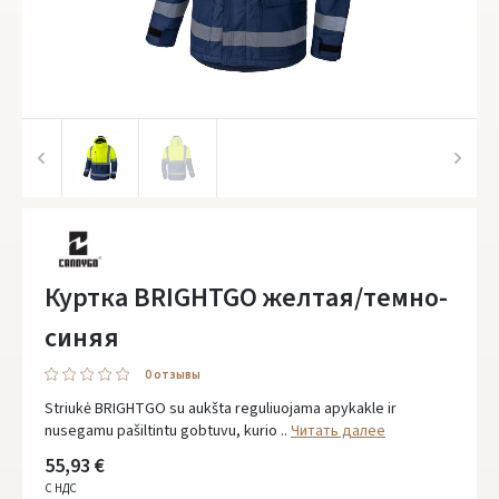
Куртка BRIGHTGO жeлтая/темно-
синяя
0 oтзывы
Striukė BRIGHTGO su aukšta reguliuojama apykakle ir
nusegamu pašiltintu gobtuvu, kurio ..
Читать далее
55,93 €
С НДС