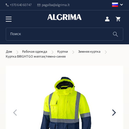
+370 640 60747
pagalba@algrima.lt
Дом
Рабочая одежда
Куртки
Зимняя куртка
Куртка BRIGHTGO жeлтая/темно-синяя