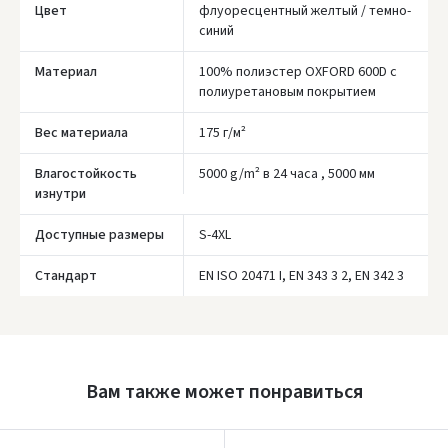
Цвет
флуоресцентный желтый / темно-
синий
Материал
100% полиэстер OXFORD 600D с
Įvertinimas:
полиуретановым покрытием
Вес материала
175 г/м²
Влагостойкость
5000 g/m² в 24 часа , 5000 мм
изнутри
Prisijungti
Доступные размеры
S-4XL
Pamiršote slaptažodį?
Стандарт
EN ISO 20471 I, EN 343 3 2, EN 342 3
ARBA
Facebook
Google
Вам также может понравиться
Написать отзыв