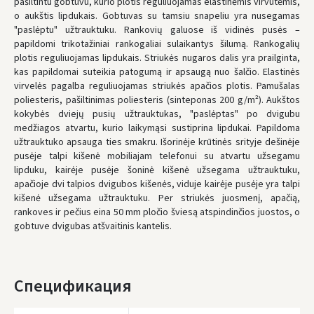
pašiltintu gobtuvu, kurio plotis reguliuojamas elastinėmis virvutėmis,
LP Express kurjeris
- 4.00 €
o aukštis lipdukais. Gobtuvas su tamsiu snapeliu yra nusegamas
Понедельник, Август 10 d.
"paslėptu" užtrauktuku. Rankovių galuose iš vidinės pusės –
papildomi trikotažiniai rankogaliai sulaikantys šilumą. Rankogalių
ЗАКАЗЫ ОТ
80 € БЕСПЛАТНАЯ ДОСТАВКА!
plotis reguliuojamas lipdukais. Striukės nugaros dalis yra prailginta,
НЕДОСТАТОК БЕСПЛАТНОЙ ДОСТАВКИ:
80 €
kas papildomai suteikia patogumą ir apsaugą nuo šalčio. Elastinės
virvelės pagalba reguliuojamas striukės apačios plotis. Pamušalas
* Сроки доставки являются ориентировочными и могут зависеть от
доступности курьерской службы.
poliesteris, pašiltinimas poliesteris (sinteponas 200 g/m²). Aukštos
kokybės dviejų pusių užtrauktukas, "paslėptas" po dvigubu
medžiagos atvartu, kurio laikymąsi sustiprina lipdukai. Papildoma
užtrauktuko apsauga ties smakru. Išorinėje krūtinės srityje dešinėje
pusėje talpi kišenė mobiliajam telefonui su atvartu užsegamu
lipduku, kairėje pusėje šoninė kišenė užsegama užtrauktuku,
apačioje dvi talpios dvigubos kišenės, viduje kairėje pusėje yra talpi
kišenė užsegama užtrauktuku. Per striukės juosmenį, apačią,
rankoves ir pečius eina 50 mm pločio šviesą atspindinčios juostos, o
gobtuve dvigubas atšvaitinis kantelis.
Спецификация