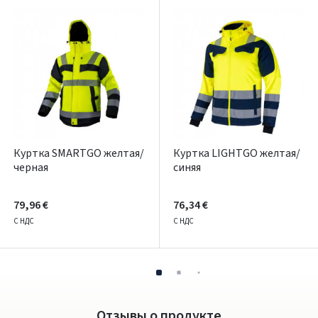
Dar neturite paskyros? Registruokites
Куртка SMARTGO желтая/
Куртка LIGHTGO желтая/
черная
синяя
79,96 €
76,34 €
С НДС
С НДС
Отзывы о продукте